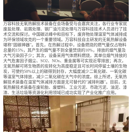
万容科技无氧热解技术装备在会场备受与会嘉宾关注，各行业专家就
废盐处理、岩屑处理、钢厂油污泥处理与万容科技技术人员进行了技
术交流和探讨。中国碳达峰中和目标下，废弃物处理温室气体减排成
为环保领域攻克的一个重要领域。万容科技自主研发的无氧热解设备
堪称“固碳神器”。首先，在热解过程中，设备燃烧的燃气量仅占物料
总量的15%，其产生的烟气量不到全量焚烧的10%，排放的烟气量及
大气污染因子少；其次，设备采用气体燃料燃烧，其单位烟气排放的
大气危害因子烟尘、SO2、NOx、重金属等可实现近零排放；再次，
无氧热解可将生物质的炭转化为高度稳定且可长时间停留土壤的生物
炭，可使约50%以上的碳得到封存，大幅度减少二氧化碳、一氧化碳
等温室气体排放，减少二氧化碳在大气中的浓度。综上所述，无氧热
解技术装备在温室气体减排方面是无可替代的“减排利器”。目前，无
氧热解技术装备在废轮胎、废塑料、工业污泥、市政污泥、油泥、漆
渣、生活垃圾等资源化利用领域已成功实现了产业化推广应用。