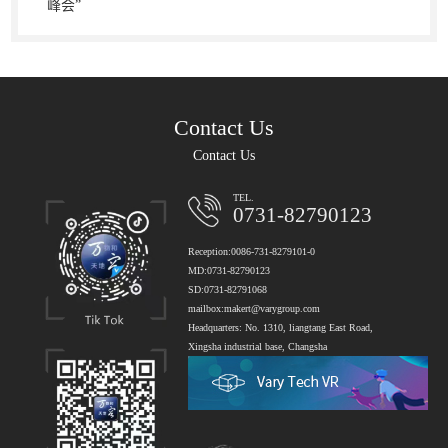
峰会”
Contact Us
Contact Us
TEL.
0731-82790123
Reception:0086-731-8279101-0
MD:0731-82790123
SD:0731-82791068
mailbox:makert@varygroup.com
Headquarters: No. 1310, liangtang East Road,
Xingsha industrial base, Changsha