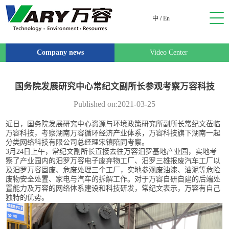
中
/
En
Company news
Video Center
国务院发展研究中心常纪文副所长参观考察万容科技
Published on:2021-03-25
近日，国务院发展研究中心资源与环境政策研究所副所长常纪文莅临
万容科技，考察湖南万容循环经济产业体系，万容科技旗下湖南一起
分类网络科技有限公司总经理宋镇陪同考察。
3月24日上午，常纪文副所长直接去往万容汨罗基地产业园，实地考
察了产业园内的汨罗万容电子废弃物工厂、汨罗三雄报废汽车工厂以
及汨罗万容固废、危废处理三个工厂，实地参观废油漆、油泥等危险
废物安全处置、家电与汽车的拆解工作。对于万容自研自建的后端处
置能力及万容的网络体系建设和科技研发，常纪文表示，万容有自己
独特的优势。