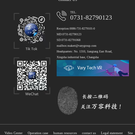
TEL.
0731-82790123
Reception:0086-731-8279101-0
MD:0731-82790123
SD:0731-82791068
mailbox:makert@varygroup.com
Headquarters: No. 1310, liangtang East Road,
Xingsha industrial base, Changsha
Video Center
Operation case
human resources
contact us
Legal statement
Site