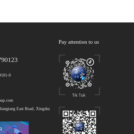
Pay attention to us
790123
9101-0
oup.com
liangtang East Road, Xingsha