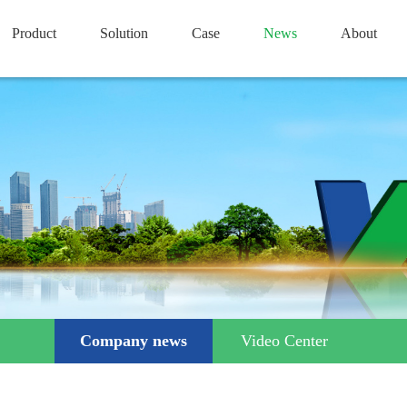
Product
Solution
Case
News
About
Company news
Video Center