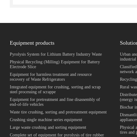
Equipment products
Solutio
Pyrolysis System for Lithium Battery Industry Waste
Urban and
industrial
Physical Recycling (Milling) Equipment for Battery
Electrode Slice
Classified
network a
Equipment for harmless treatment and resource
recovery of Waste Refrigerators
Recycling
Integrated equipment for crushing, sorting and scrap
Rural was
steel processing of scrappe
Distribut
Equipment for pretreatment and fine disassembly of
(energy i
end-of-life vehicles
Biochar i
Waste tire crushing, sorting and pretreatment equipment
Dismantli
Crushing single machine series equipment
appliances
Large waste crushing and sorting equipment
Physical 
tires and 
Complete set of equipment for pyrolysis of tire rubber