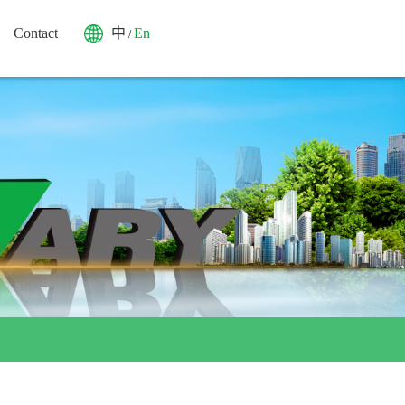
Contact
中
En
/