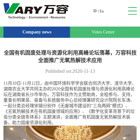
中
/
En
Company news
Video Center
全国有机固废处理与资源化利用高峰论坛落幕，万容科技
全面推广无氧热解技术应用
Published on:2020-11-13
11月10日-11月12日，由中国环境科学学会联合同济大学、清华大学、
湖南农业大学共同主办的2020全国有机固废处理与资源化利用高峰论
坛在湖南省长沙市举办。万容科技作为主赞助商，全程参与、支持，
董事长明果英、装备与系统服务中心总经理兼研究设计院院长车涛、
一起分类总经理宋镇分别作《无废城市建设的“三岛两网”模式》、
《无氧热解技术在有机固废领域的应用》、《数字化变革背景下的垃
圾分类全链条体系》主题演讲，全面推广有机固废无氧热解技术装
备，助力固废资源化利用。