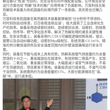
解设备以“炼油”为目的，完全没有任何环保配套设施，在环保及安全
运行方面也给“热解”技术的推广应用带来了负面影响。万容科技无氧
热解技术装备为有机固废的处理开辟了一条新路，其优势也日臻凸
显。
万容科技有机固废无氧热解技术装备能够做到“分分秒秒不停进料，
时时刻刻自动排渣，日日夜夜连续出油”，极大提高了工业连续化生
产的效率。装备采用连续密封进料、连续密封出渣、动密封、防结焦
控轨、热传导、燃气净化技术等，解决了热解处理的诸多关键性难
题。在安全性能上，装备采用PLC/DCS可编程逻辑控制系统，提示、
报警以及自动纠偏功能；动密封Mpa级耐压、系统泄漏＜0.1m³/h、精
准的热分散恒温供热及安全温度范围内的外壁温度确保运行安全可
靠。
同时，装备在节能与成本上具有优势。热解系统烟气排放量约为全量
焚烧的十分之一，重金属固化在固渣中，有效抑制二噁英产生，实现
烟尘、二氧化硫、重金属近零排放，大幅度减少温室气体排放，不易
产生邻避效应，项目更易于落地。装备投资运行成本低，不凝气可用
于自供热，系统需热约为自身能量的15%，大部分能源储存在“油、
碳”中，运行成本低。