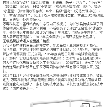
村镇已配置“蓝箱”（综合回收箱，乡镇采用桶子）37万个、“小蓝车”
（转运车）1074台、村级“小蓝屋”（综合回收暂存点）158个、镇级
“小蓝屋”（综合回收暂存点）16个，县级“蓝岛”（分拣处理中心）2
个，村级“绿岛”1个，实现了农户垃圾收集分类化、村镇二次分拣精细
化、县级集中处理资源化。
万容科技通过蓝绿结合的生态导向开发模式，为长沙县持续推进了固
体废物源头减量和资源化利用，不断提高了长沙县“无废城市”建设水
平。长沙县近年来先后被评为“国家卫生县城”、“国家级生态县”、“中
国人居环境范例奖”、“2018年度全国农村人居环境整治激励县”。
无氧热解技术进入全面推广阶段
万容科技构建的三岛两网模式中，能源岛以无氧热解技术为核心。
2013年初，万容科技涉热解技术调研工业试验，2015年4月，“无氧热
解技术研发项目”正式立项，2015年底实现日处理10吨试验设备运
行；2016年实现日处理30吨连续炉试运行；2017年首台日处理100吨
的大型连续化热解设备投入工业化试运行。2018年3月，正式定型的
首台连续热解炉设备在汨罗万容固体废物处理有限公司投入正式运
行。
2019年12月万容科技无氧热解技术装备通过行业科技成果评价，被认
定为“万容科技有机固废无氧热解技术装备科技成果为有机固废处理
及资源化利用提供了一条有效的技术途径，单机处理规模及部分技术
达到了国内领先水平。”