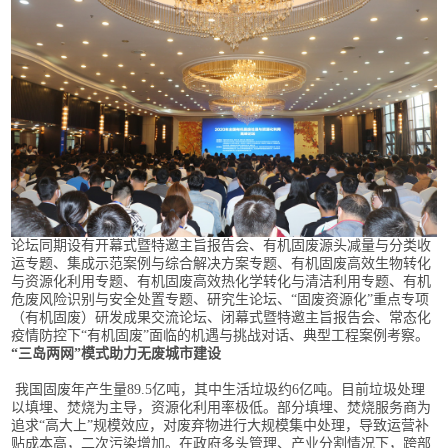
论坛同期设有开幕式暨特邀主旨报告会、有机固废源头减量与分类收
运专题、集成示范案例与综合解决方案专题、有机固废高效生物转化
与资源化利用专题、有机固废高效热化学转化与清洁利用专题、有机
危废风险识别与安全处置专题、研究生论坛、“固废资源化”重点专项
（有机固废）研发成果交流论坛、闭幕式暨特邀主旨报告会、常态化
疫情防控下“有机固废”面临的机遇与挑战对话、典型工程案例考察。
“三岛两网”模式助力无废城市建设
我国固废年产生量89.5亿吨，其中生活垃圾约6亿吨。目前垃圾处理
以填埋、焚烧为主导，资源化利用率极低。部分填埋、焚烧服务商为
追求“高大上”规模效应，对废弃物进行大规模集中处理，导致运营补
贴成本高，二次污染增加。在政府多头管理、产业分割情况下，跨部