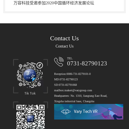
万容科技受邀参加2020中国循环经济发展论坛
Contact Us
Contact Us
TEL.
0731-82790123
Reception:0086-731-8279101-0
MD:0731-82790123
SD:0731-82791068
mailbox:makert@varygroup.com
Headquarters: No. 1310, liangtang East Road,
Xingsha industrial base, Changsha