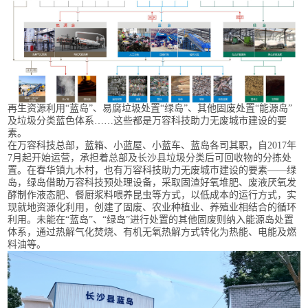
再生资源利用“蓝岛”、易腐垃圾处置“绿岛”、其他固废处置“能源岛”
及垃圾分类蓝色体系……这些都是万容科技助力无废城市建设的要
素。
在万容科技总部，蓝箱、小蓝屋、小蓝车、蓝岛各司其职，自2017年
7月起开始运营，承担着总部及长沙县垃圾分类后可回收物的分拣处
置。在春华镇九木村，也有万容科技助力无废城市建设的要素——绿
岛，绿岛借助万容科技预处理设备，采取固渣好氧堆肥、废液厌氧发
酵制作液态肥、餐厨浆料喂养昆虫等方式，以低成本的运行方式，实
现就地资源化利用，创建了固废、农业种植业、养殖业相结合的循环
利用。未能在“蓝岛”、“绿岛”进行处置的其他固废则纳入能源岛处置
体系，通过热解气化焚烧、有机无氧热解方式转化为热能、电能及燃
料油等。