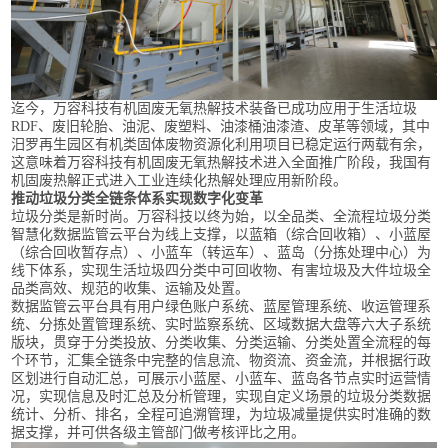
迄今，万容科技有机固废无氧热解技术装备已成功应用于生活垃圾
RDF、废旧轮胎、油泥、废塑料、油漆桶油漆渣、皮革等领域，其中
汨罗再生园区有机类固体废物资源化利用项目已稳定运行两载有余，
这意味着万容科技有机固废无氧热解技术进入全面推广阶段，我国有
机固废热解正式进入工业连续化热解处理应用新阶段。
推动垃圾分类全链条体系实现数字化变革
垃圾分类是新时尚。万容科技以终为始，以全品类、全流程垃圾分类
智慧化数据监管云平台为线上支撑，以蓝箱（综合回收箱）、小蓝屋
（综合回收暂存点）、小蓝车（转运车）、蓝岛（分拣处理中心）为
线下体系，实现生活垃圾四分类中可回收物、有害垃圾及大件垃圾全
品类高效、规范的收集、运输及处置。
数据监管云平台具有用户绿色账户系统、蓝屋管理系统、收运管理系
统、分拣处置管理系统、实时监察系统、区域数据大盘等六大子系统
版块，贯穿于分类投放、分类收集、分类运输、分类处置全流程的每
个环节，汇集全链条中完整的信息流、物资流、资金流，并根据行政
区划进行自动汇总，可展示小蓝屋、小蓝车、蓝岛各节点实时运营情
况，实现信息及时汇总及分析管理，实现自定义场景的垃圾分类数据
统计、分析、排名，全程可追溯管理，为垃圾减量提供实时准确的数
据支撑，并可供各级主管部门做考核评比之用。