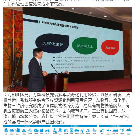
门协作管理固废处置成本非常高。
面对如此困局，万容科技凭借多年资源化利用经验，以技术研发、装
备制造、系统服务结合固废资源化利用项目运营，从物理、热化学、
生物三维度研究形成了固体废物破碎分选、易腐有机物快速腐熟、有
机固废热解三大核心装备技术，面向城市矿产、工业有机固废、危
废、城市垃圾分类、农村废弃物提供系统解决方案，创建了“三岛”构
成的县域一体化静脉产业园模式。