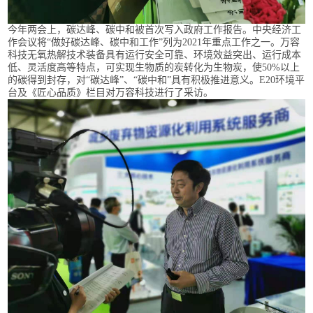
今年两会上，碳达峰、碳中和被首次写入政府工作报告。中央经济工
作会议将“做好碳达峰、碳中和工作”列为2021年重点工作之一。万容
科技无氧热解技术装备具有运行安全可靠、环境效益突出、运行成本
低、灵活度高等特点，可实现生物质的炭转化为生物炭，使50%以上
的碳得到封存，对“碳达峰”、“碳中和”具有积极推进意义。E20环境平
台及《匠心品质》栏目对万容科技进行了采访。