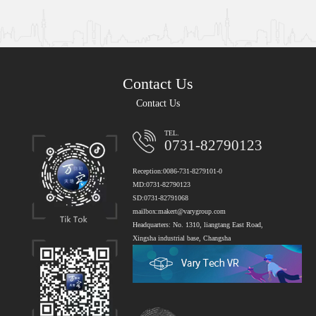
Contact Us
Contact Us
TEL.
0731-82790123
Reception:0086-731-8279101-0
MD:0731-82790123
SD:0731-82791068
mailbox:makert@varygroup.com
Headquarters: No. 1310, liangtang East Road,
Xingsha industrial base, Changsha