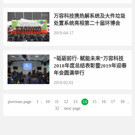
万容科技携热解系统及大件垃圾
处置系统亮相第二十届环博会
2019-04-17
“砥砺前行· 赋能未来”万容科技
2018年度总结表彰暨2019年迎春
年会圆满举行
2019-02-01
previous page
1
10
11
12
13
14
15
16
17
18
..
..
32
next page