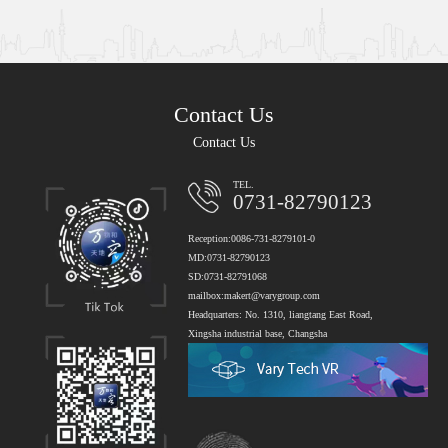
Contact Us
Contact Us
TEL.
0731-82790123
Reception:0086-731-8279101-0
MD:0731-82790123
SD:0731-82791068
mailbox:makert@varygroup.com
Headquarters: No. 1310, liangtang East Road,
Xingsha industrial base, Changsha