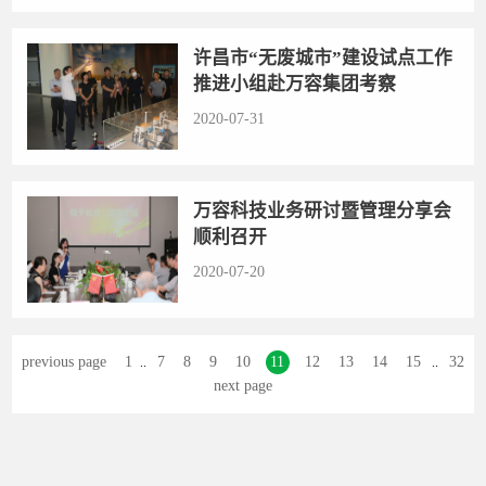
许昌市“无废城市”建设试点工作
推进小组赴万容集团考察
2020-07-31
万容科技业务研讨暨管理分享会
顺利召开
2020-07-20
previous page
1
7
8
9
10
11
12
13
14
15
32
..
..
next page