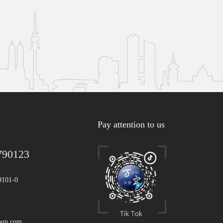
Pay attention to us
790123
9101-0
oup.com