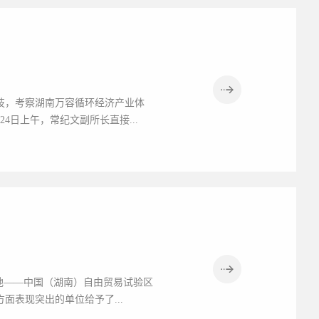
技，考察湖南万容循环经济产业体
日上午，常纪文副所长直接...
高地——中国（湖南）自由贸易试验区
表现突出的单位给予了...