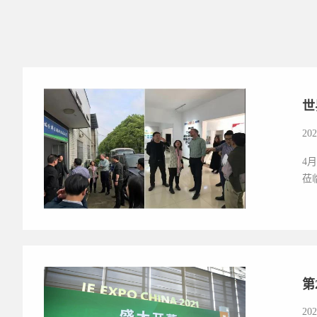
世
202
4
莅
第
202