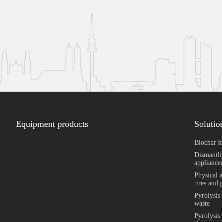
Equipment products
Solutio
Biochar i
Dismantli
appliances
Physical 
tires and 
Pyrolysis
waste
Pyrolysis