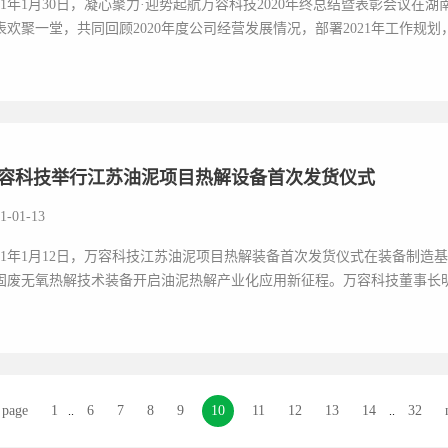
021年1月30日，凝心聚力·迎势起航万容科技2020年终总结暨表彰会议
表欢聚一堂，共同回顾2020年度公司经营发展情况，部署2021年工作规划
容科技举行江苏油泥项目热解设备首次发货仪式
1-01-13
021年1月12日，万容科技江苏油泥项目热解装备首次发货仪式在装备制
固废无氧热解技术装备开启油泥热解产业化应用新征程。万容科技董事长明果
 page
1
6
7
8
9
10
11
12
13
14
32
..
..