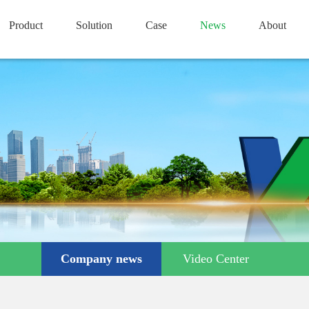
Product
Solution
Case
News
About
Company news
Video Center