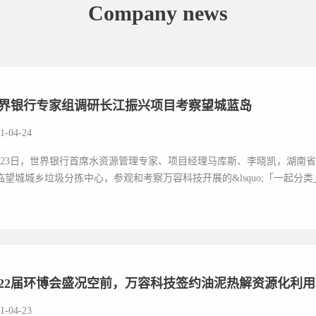
Company news
界银行专家组调研长江振兴项目考察望城蓝岛
1-04-24
月23日，世界银行首席水资源管理专家、项目经理马库斯、李晓凯，湖南
临望城城乡垃圾分拣中心，参观和考察万容科技开展的&lsquo;「一起分类」三网
22届环博会盛况空前，万容科技签约油泥热解资源化利
1-04-23