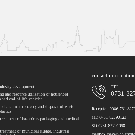
n
contact information
ndustry development
TEL.
0731-82
ng and resource utilization of household
 and end-of-life vehicles
and chemical recovery and disposal of waste
Reception:0086-731-827
plastics
MD:0731-82790123
 treatment of hazardous packaging and medical
SD:0731-82791068
 treatment of municipal sludge, industrial
mailbox:makert@varygr