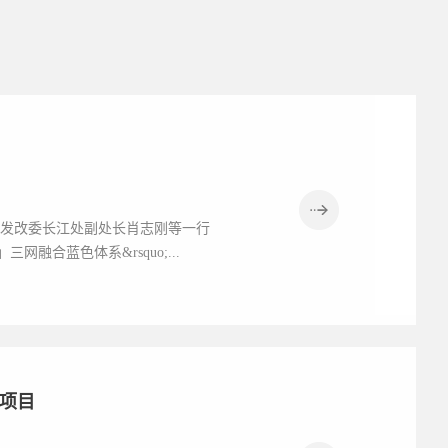
省发改委长江处副处长肖志刚等一行
融合蓝色体系&rsquo;...
用项目